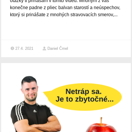
otázky ti prinášam v tomto videu. Mnohým z vás
konečne padne z pliec balvan starostí a neúspechov,
ktorý si prinášate z mnohých stravovacích smerov,...
27.4. 2021
Daniel Čmel