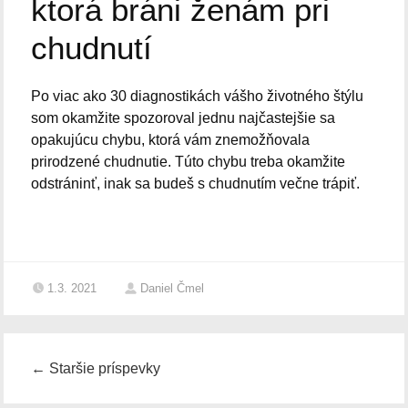
ktorá bráni ženám pri
chudnutí
Po viac ako 30 diagnostikách vášho životného štýlu
som okamžite spozoroval jednu najčastejšie sa
opakujúcu chybu, ktorá vám znemožňovala
prirodzené chudnutie. Túto chybu treba okamžite
odstráninť, inak sa budeš s chudnutím večne trápiť.
1.3. 2021
Daniel Čmel
←
Staršie príspevky