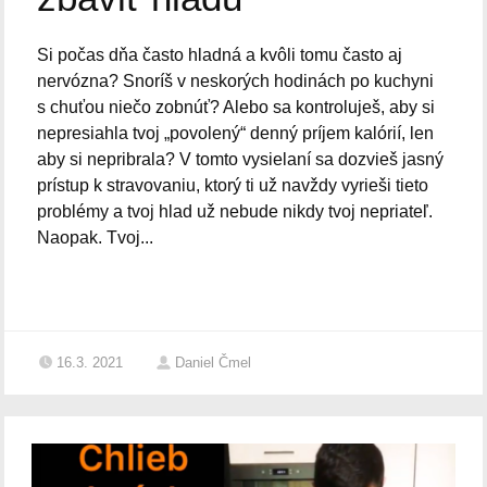
Si počas dňa často hladná a kvôli tomu často aj
nervózna? Snoríš v neskorých hodinách po kuchyni
s chuťou niečo zobnúť? Alebo sa kontroluješ, aby si
nepresiahla tvoj „povolený“ denný príjem kalórií, len
aby si nepribrala? V tomto vysielaní sa dozvieš jasný
prístup k stravovaniu, ktorý ti už navždy vyrieši tieto
problémy a tvoj hlad už nebude nikdy tvoj nepriateľ.
Naopak. Tvoj...
16.3. 2021
Daniel Čmel