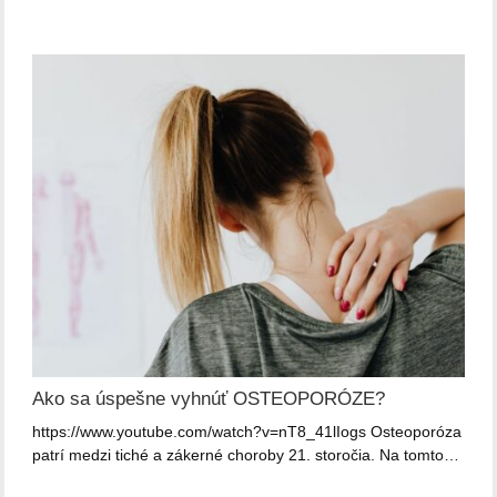
Ako sa úspešne vyhnúť OSTEOPORÓZE?
https://www.youtube.com/watch?v=nT8_41lIogs Osteoporóza
patrí medzi tiché a zákerné choroby 21. storočia. Na tomto…