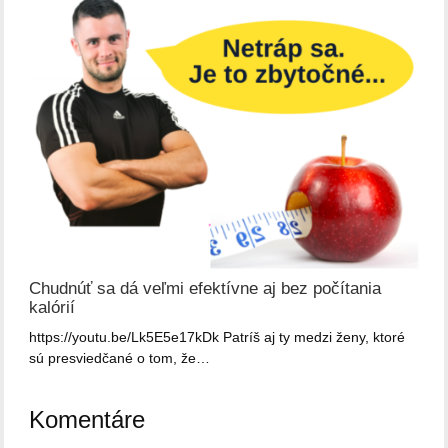
Chudnúť sa dá veľmi efektívne aj bez počítania
kalórií
https://youtu.be/Lk5E5e17kDk Patríš aj ty medzi ženy, ktoré
sú presviedčané o tom, že…
Komentáre