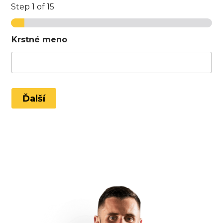
Step
1
of 15
Krstné meno
Ďalší